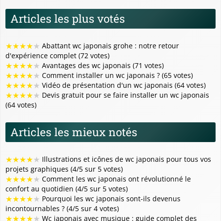
Articles les plus votés
★
★
★
★
★
Abattant wc japonais grohe : notre retour
d'expérience complet (72 votes)
★
★
★
★
★
Avantages des wc japonais (71 votes)
★
★
★
★
★
Comment installer un wc japonais ? (65 votes)
★
★
★
★
★
Vidéo de présentation d'un wc japonais (64 votes)
★
★
★
★
★
Devis gratuit pour se faire installer un wc japonais
(64 votes)
Articles les mieux notés
★
★
★
★
★
Illustrations et icônes de wc japonais pour tous vos
projets graphiques (4/5 sur 5 votes)
★
★
★
★
★
Comment les wc japonais ont révolutionné le
confort au quotidien (4/5 sur 5 votes)
★
★
★
★
★
Pourquoi les wc japonais sont-ils devenus
incontournables ? (4/5 sur 4 votes)
★
★
★
★
★
Wc japonais avec musique : guide complet des