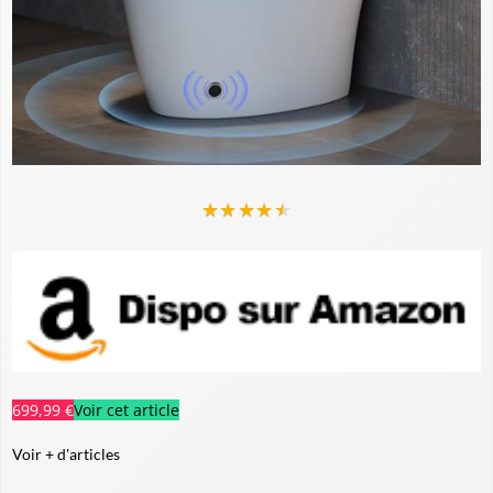
★
★
★
★
★
699,99 €
Voir cet article
Voir + d'articles