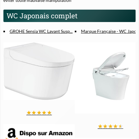
éviter toute mauvaise manipulation
WC Japonais complet
GROHE Sensia WC Lavant Susp...
Marque Française - WC Japon.
★
★
★
★
★
★
★
★
★
★