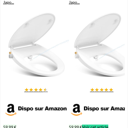
Japo...
Japo...
★
★
★
★
★
★
★
★
★
★
59,99 €
59,99 €
Voir cet article