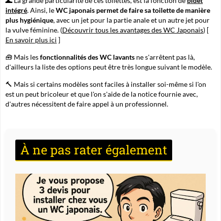
🌊 La grande particularité de ces toilettes, est la fonction de
bidet
intégré
. Ainsi, le
WC japonais permet de faire sa toilette de manière
plus hygiénique
, avec un jet pour la partie anale et un autre jet pour
la vulve féminine. (
Découvrir tous les avantages des WC Japonais
) [
En savoir plus ici
]
🧰 Mais les
fonctionnalités des WC lavants
ne s'arrêtent pas là,
d'ailleurs la liste des options peut être très longue suivant le modèle.
🔨 Mais si certains modèles sont faciles à installer soi-même si l'on
est un peut bricoleur et que l'on s'aide de la notice fournie avec,
d'autres nécessitent de faire appel à un professionnel.
À ne pas rater également