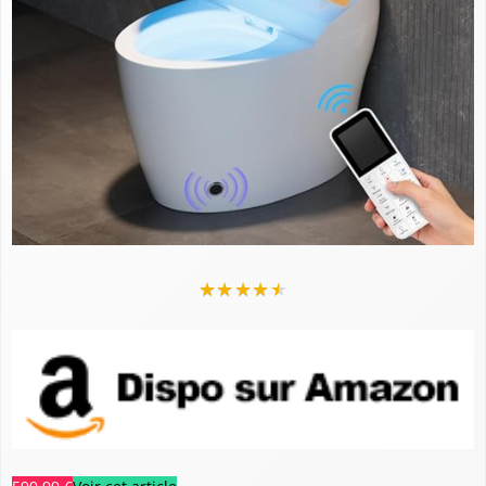
★
★
★
★
★