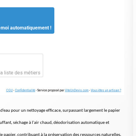
-moi automatiquement !
la liste des métiers
CGU
-
Confidentialité
- Service proposé par
ViteUnDevis.com
-
Vous êtes un artisan ?
et d'eau pour un nettoyage efficace, surpassant largement le papier
uffant, séchage à l'air chaud, déodorisation automatique et
 papier, contribuant à la préservation des ressources naturelles.