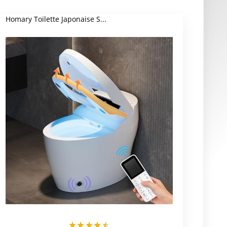
Homary Toilette Japonaise S...
★
★
★
★
★