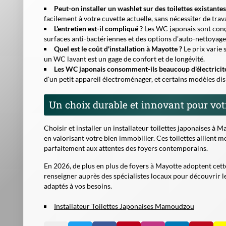
Peut-on installer un washlet sur des toilettes existantes
facilement à votre cuvette actuelle, sans nécessiter de tra
L'entretien est-il compliqué ?
Les WC japonais sont conçu
surfaces anti-bactériennes et des options d'auto-nettoyage 
Quel est le coût d'installation à Mayotte ?
Le prix varie s
un WC lavant est un gage de confort et de longévité.
Les WC japonais consomment-ils beaucoup d'électricit
d'un petit appareil électroménager, et certains modèles 
Un choix durable et innovant pour vo
Choisir et installer un
installateur toilettes japonaises
à May
en valorisant votre bien immobilier. Ces toilettes allient 
parfaitement aux attentes des foyers contemporains.
En 2026, de plus en plus de foyers à Mayotte adoptent cett
renseigner auprès des spécialistes locaux pour découvrir l
adaptés à vos besoins.
Installateur Toilettes Japonaises Mamoudzou