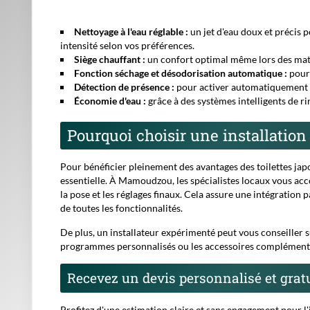
Nettoyage à l'eau réglable :
un jet d'eau doux et précis 
intensité selon vos préférences.
Siège chauffant :
un confort optimal même lors des mati
Fonction séchage et désodorisation automatique :
pour 
Détection de présence :
pour activer automatiquement le
Économie d'eau :
grâce à des systèmes intelligents de ri
Pourquoi choisir une installatio
Pour bénéficier pleinement des avantages des toilettes japo
essentielle. À Mamoudzou, les spécialistes locaux vous ac
la pose et les réglages finaux. Cela assure une intégration 
de toutes les fonctionnalités.
De plus, un installateur expérimenté peut vous conseiller 
programmes personnalisés ou les accessoires complémentair
Recevez un devis personnalisé et grat
Profitez d'une estimation claire et sans engagement pour 