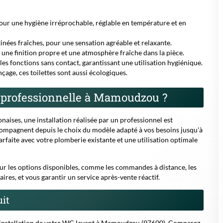
pour une hygiène irréprochable, réglable en température et en
nées fraîches, pour une sensation agréable et relaxante.
une finition propre et une atmosphère fraîche dans la pièce.
s fonctions sans contact, garantissant une utilisation hygiénique.
nçage, ces toilettes sont aussi écologiques.
n professionnelle à Mamoudzou ?
naises, une installation réalisée par un professionnel est
compagnent depuis le choix du modèle adapté à vos besoins jusqu'à
parfaite avec votre plomberie existante et une utilisation optimale
sur les options disponibles, comme les commandes à distance, les
es, et vous garantir un service après-vente réactif.
uit
l'installation de votre WC lavant à Mamoudzou (97600).
Comparez