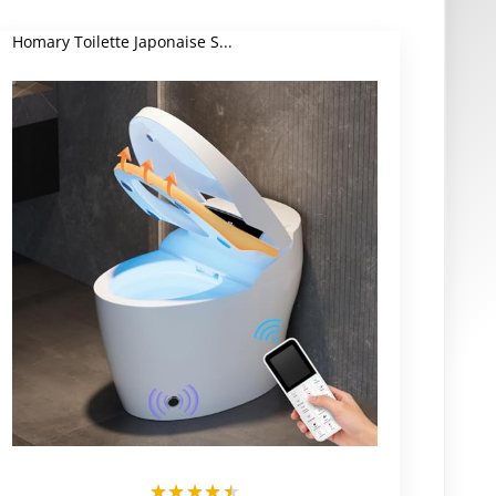
Homary Toilette Japonaise S...
★
★
★
★
★