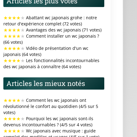
Articles les plus votés
★
★
★
★
★
Abattant wc japonais grohe : notre
retour d'expérience complet (72 votes)
★
★
★
★
★
Avantages des wc japonais (71 votes)
★
★
★
★
★
Comment installer un wc japonais ?
(66 votes)
★
★
★
★
★
Vidéo de présentation d'un wc
japonais (64 votes)
★
★
★
★
★
Les fonctionnalités incontournables
des wc japonais à connaître (64 votes)
Articles les mieux notés
★
★
★
★
★
Comment les wc japonais ont
révolutionné le confort au quotidien (4/5 sur 5
votes)
★
★
★
★
★
Pourquoi les wc japonais sont-ils
devenus incontournables ? (4/5 sur 4 votes)
★
★
★
★
★
Wc japonais avec musique : guide
complet des modèles et usages (4/5 sur 1 vote)