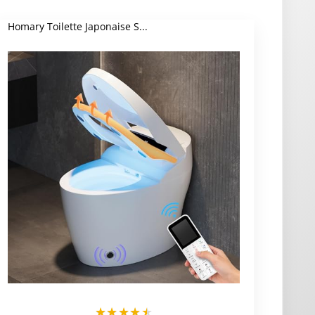
Homary Toilette Japonaise S...
★
★
★
★
★