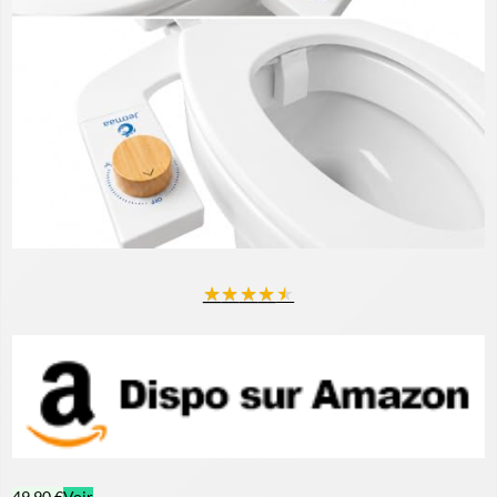
★
★
★
★
★
49,90 €
Voir