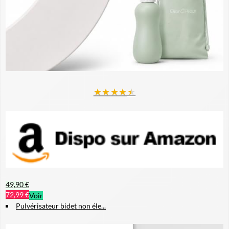
★
★
★
★
★
49,90 €
72,99 €
Voir
Pulvérisateur bidet non éle...