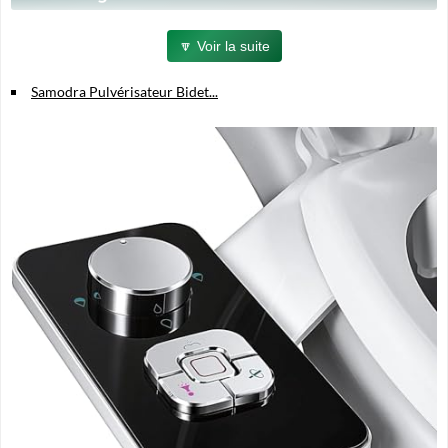
Double buses rétractables
: nettoyage ciblé avant pour femmes et
🔽 Voir la suite
arrière pour hommes et femmes, pour un confort optimal.
Fonction autonettoyante
: les buses se nettoient
Samodra Pulvérisateur Bidet...
automatiquement après chaque utilisation, assurant une hygiène
irréprochable.
Installation facile
: compatible avec la plupart des toilettes
standard, l'installation se fait en quelques minutes sans besoin de
plombier.
Matériaux durables
: fabriqué en ABS robuste, avec robinet à
noyau en métal/céramique, adaptateur en laiton et tuyau acier tressé
pour une longue durée de vie.
Contrôle précis
: bouton poussoir réglable pour maîtriser la
pression de l'eau froide selon vos besoins.
Spécifications Techniques
Dimensions : 40 x 9 x 25 cm
Poids : 810 g environ
Couleur : Nickel brossé (chrome)
Accessoires inclus : adaptateur en T, tuyau acier tressé