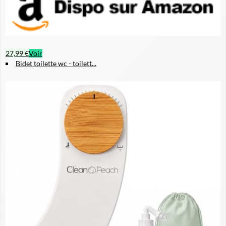
27,99 €
Voir
Bidet toilette wc - toilett...