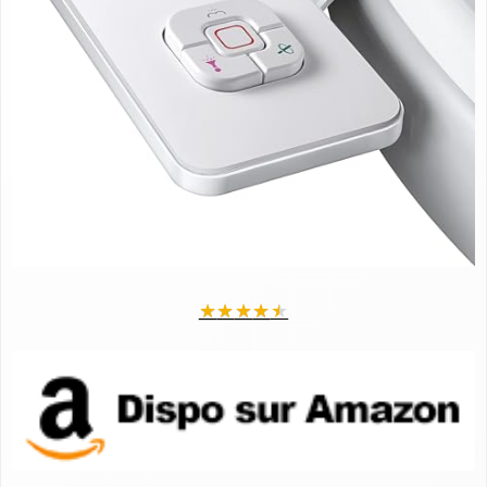
★
★
★
★
★