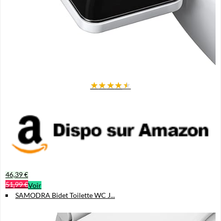
Pourquoi choisir ce bidet ?
Adoptez un style de vie plus propre, sain et écologique
, en réduisant
l'usage du papier toilette. Ce bidet assure un nettoyage doux,
respectueux et hygiénique, pour toute la famille.
★
★
★
★
★
46,39 €
51,99 €
Voir
SAMODRA Bidet Toilette WC J...