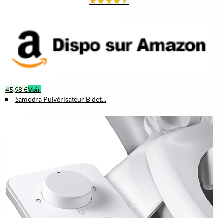
★
★
★
★
★
45,98 €
Voir
Samodra Pulvérisateur Bidet...