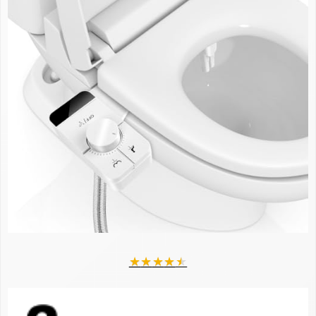
★
★
★
★
★