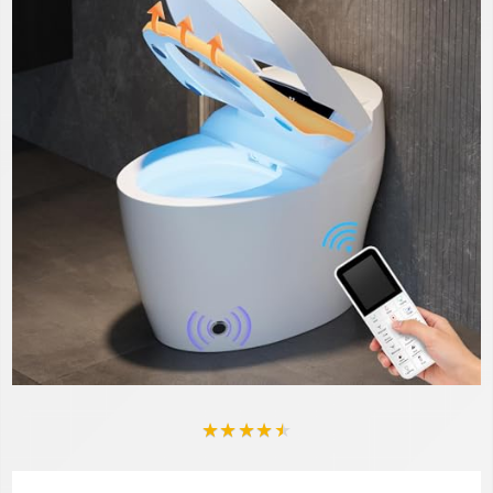
★
★
★
★
★