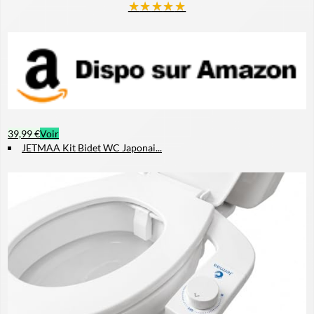
★
★
★
★
★
39,99 €
Voir
JETMAA Kit Bidet WC Japonai...