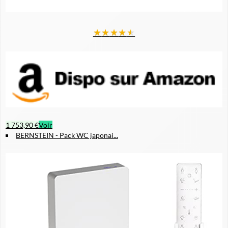
★
★
★
★
★
1 753,90 €
Voir
BERNSTEIN - Pack WC japonai...