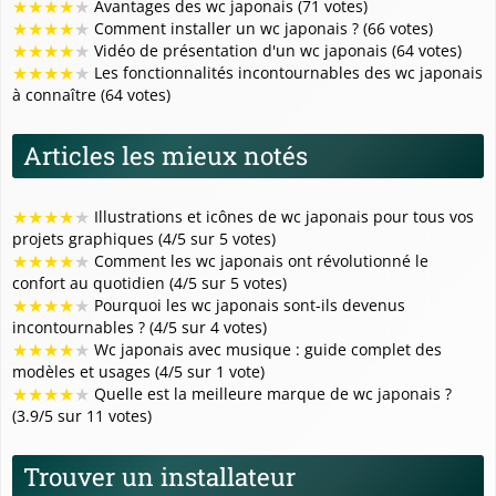
★
★
★
★
★
Avantages des wc japonais (71 votes)
★
★
★
★
★
Comment installer un wc japonais ? (66 votes)
★
★
★
★
★
Vidéo de présentation d'un wc japonais (64 votes)
★
★
★
★
★
Les fonctionnalités incontournables des wc japonais
à connaître (64 votes)
Articles les mieux notés
★
★
★
★
★
Illustrations et icônes de wc japonais pour tous vos
projets graphiques (4/5 sur 5 votes)
★
★
★
★
★
Comment les wc japonais ont révolutionné le
confort au quotidien (4/5 sur 5 votes)
★
★
★
★
★
Pourquoi les wc japonais sont-ils devenus
incontournables ? (4/5 sur 4 votes)
★
★
★
★
★
Wc japonais avec musique : guide complet des
modèles et usages (4/5 sur 1 vote)
★
★
★
★
★
Quelle est la meilleure marque de wc japonais ?
(3.9/5 sur 11 votes)
Trouver un installateur