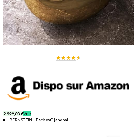
★
★
★
★
★
2 999,00 €
Voir
BERNSTEIN - Pack WC japonai...