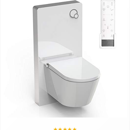
★
★
★
★
★