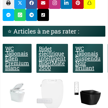
⭐ Articles à ne pas rater :
WC
Bidet
WC
Japonais
électrique
Japonais
Eden
intelligent
Suspendu
Premium
BidetMate
Noir
Blanc
3500
Brillant