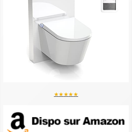
★
★
★
★
★