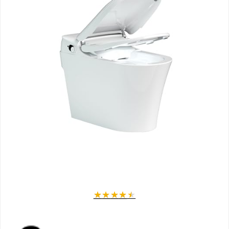
fraîcheur et de confort après chaque utilisation.
Filtre à charbon intégré :
Neutralise efficacement les odeurs pour
un environnement toujours agréable.
Mémorisation personnalisée :
Paramètres enregistrables pour 2
utilisateurs, pour un confort personnalisé quotidien.
Pack complet :
WC suspendu + module sanitaire noir en verre de
sécurité ESG (100,4 x 48,3 x 10,8 cm) avec cadre aluminium et double
chasse d'eau design.
Chasse d'eau éco-responsable :
Double volume réglable, grand
(4,8 à 7,4 L) et petit (2,4 à 3,5 L), pour optimiser la consommation
d'eau.
Pourquoi choisir ce WC japonais ?
Profitez d'un confort haut de gamme
grâce à ce WC suspendu
moderne, alliant performance, esthétique et économie d'eau. Sa
technologie avancée assure une hygiène irréprochable, tandis que sa
télécommande intuitive facilite son utilisation au quotidien.
★
★
★
★
★