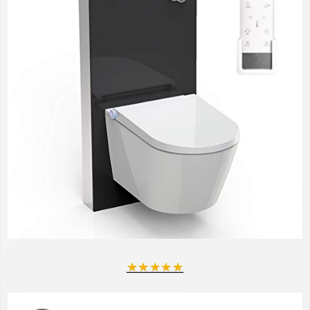
★
★
★
★
★