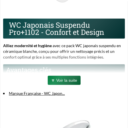
WC Japonais Suspendu
Pro+1102 - Confort et Design
Alliez modernité et hygiène
avec ce pack WC japonais suspendu en
céramique blanche, conçu pour offrir un nettoyage précis et un
confort optimal grâce à ses multiples fonctions intégrées.
Avantages clés
🔽 Voir la suite
Design élégant et compact :
Dimensions optimisées (59x38x38
cm) pour s'intégrer avec style dans toutes les salles de bains.
Marque Française - WC Japon...
Installation facile :
Raccordement électrique simple avec câble de
50 cm, livré avec tous les accessoires et guide complet.
Nettoyage sur-mesure :
Jet d'eau pulsé et oscillant avec douche
arrière et douchette féminine, réglables en pression et température
sur 5 niveaux.
Séchage à air chaud :
5 niveaux ajustables pour une sensation de