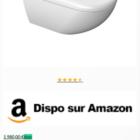
★
★
★
★
★
1 980,00 €
Voir