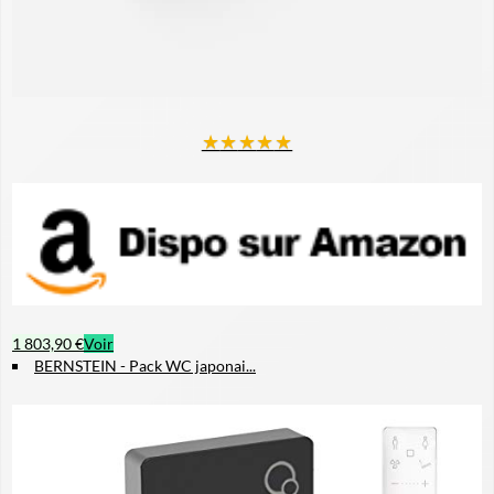
★
★
★
★
★
1 803,90 €
Voir
BERNSTEIN - Pack WC japonai...