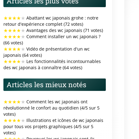
Articles les plus votés
★
★
★
★
★
Abattant wc japonais grohe : notre
retour d'expérience complet (72 votes)
★
★
★
★
★
Avantages des wc japonais (71 votes)
★
★
★
★
★
Comment installer un wc japonais ?
(66 votes)
★
★
★
★
★
Vidéo de présentation d'un wc
japonais (64 votes)
★
★
★
★
★
Les fonctionnalités incontournables
des wc japonais à connaître (64 votes)
Articles les mieux notés
★
★
★
★
★
Comment les wc japonais ont
révolutionné le confort au quotidien (4/5 sur 5
votes)
★
★
★
★
★
Illustrations et icônes de wc japonais
pour tous vos projets graphiques (4/5 sur 5
votes)
★
★
★
★
★
Pourquoi les wc japonais sont-ils