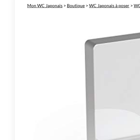
Mon WC Japonais
>
Boutique
>
WC Japonais à poser
>
WC