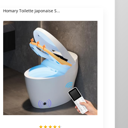
Homary Toilette Japonaise S...
★
★
★
★
★