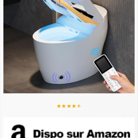
★
★
★
★
★