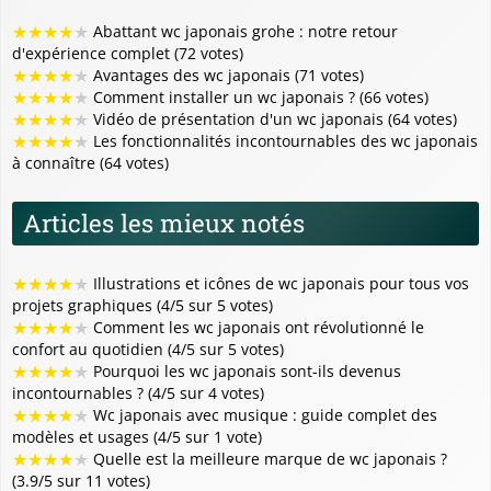
★
★
★
★
★
Abattant wc japonais grohe : notre retour
d'expérience complet (72 votes)
★
★
★
★
★
Avantages des wc japonais (71 votes)
★
★
★
★
★
Comment installer un wc japonais ? (66 votes)
★
★
★
★
★
Vidéo de présentation d'un wc japonais (64 votes)
★
★
★
★
★
Les fonctionnalités incontournables des wc japonais
à connaître (64 votes)
Articles les mieux notés
★
★
★
★
★
Illustrations et icônes de wc japonais pour tous vos
projets graphiques (4/5 sur 5 votes)
★
★
★
★
★
Comment les wc japonais ont révolutionné le
confort au quotidien (4/5 sur 5 votes)
★
★
★
★
★
Pourquoi les wc japonais sont-ils devenus
incontournables ? (4/5 sur 4 votes)
★
★
★
★
★
Wc japonais avec musique : guide complet des
modèles et usages (4/5 sur 1 vote)
★
★
★
★
★
Quelle est la meilleure marque de wc japonais ?
(3.9/5 sur 11 votes)