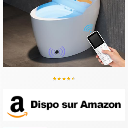
★
★
★
★
★