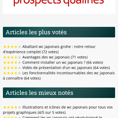
Articles les plus votés
★
★
★
★
★
Abattant wc japonais grohe : notre retour
d'expérience complet (72 votes)
★
★
★
★
★
Avantages des wc japonais (71 votes)
★
★
★
★
★
Comment installer un wc japonais ? (66 votes)
★
★
★
★
★
Vidéo de présentation d'un wc japonais (64 votes)
★
★
★
★
★
Les fonctionnalités incontournables des wc japonais
à connaître (64 votes)
Articles les mieux notés
★
★
★
★
★
Illustrations et icônes de wc japonais pour tous vos
projets graphiques (4/5 sur 5 votes)
★
★
★
★
★
Comment les wc japonais ont révolutionné le