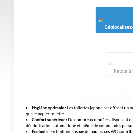
Géolocalisez
Retour à 
Hygiène optimale :
Les toilettes japonaises offrent un ne
que le papier toilette.
Confort supérieur :
De nombreux modèles disposent d'un
déodorisation automatique et même de commandes person
Écologie :
En limitant l'usage du papier, ces WC contri