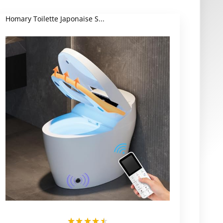
Homary Toilette Japonaise S...
★
★
★
★
★