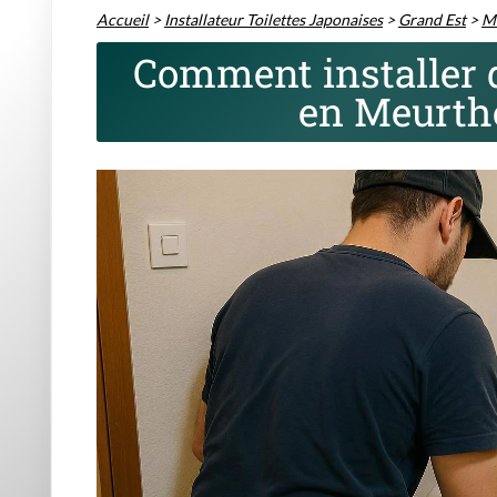
Accueil
>
Installateur Toilettes Japonaises
>
Grand Est
>
Me
Comment installer d
en Meurthe