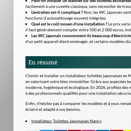
Peut-on installer un washlet sur des toilettes existantes
facilement à une cuvette classique, sans nécessiter de trav
L'entretien est-il compliqué ?
Non, les WC japonais sont c
fonctions d'autonettoyage souvent intégrées.
Quel est le coût moyen d'une installation ?
Le prix varie
il faut généralement compter entre 500 et 2 000 euros, ins
Les WC japonais consomment-ils beaucoup d'électricit
d'un petit appareil électroménager, et certains modèles d
En résumé
Choisir et installer un
installateur toilettes japonaises
en Me
en valorisant votre bien immobilier. Grâce aux avancées te
moderne, hygiénique et écologique. En 2026, profitez des n
à des professionnels qualifiés pour une installation sécuris
Enfin, n'hésitez pas à comparer les modèles et à vous rensei
éclairé et adapté à vos besoins.
Installateur Toilettes Japonaises Nancy