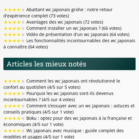
★
★
★
★
★
Abattant wc japonais grohe : notre retour
d'expérience complet (73 votes)
★
★
★
★
★
Avantages des wc japonais (72 votes)
★
★
★
★
★
Comment installer un wc japonais ? (66 votes)
★
★
★
★
★
Vidéo de présentation d'un wc japonais (64 votes)
★
★
★
★
★
Les fonctionnalités incontournables des wc japonais
à connaître (64 votes)
Articles les mieux notés
★
★
★
★
★
Comment les wc japonais ont révolutionné le
confort au quotidien (4/5 sur 5 votes)
★
★
★
★
★
Pourquoi les wc japonais sont-ils devenus
incontournables ? (4/5 sur 4 votes)
★
★
★
★
★
Comment s’essuyer avec un wc japonais : astuces et
conseils pratiques (4/5 sur 1 vote)
★
★
★
★
★
Boku : optez pour des wc japonais à la française et
économiques (4/5 sur 1 vote)
★
★
★
★
★
Wc japonais avec musique : guide complet des
modèles et usages (4/5 sur 1 vote)