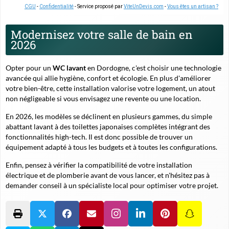
CGU
-
Confidentialité
- Service proposé par
ViteUnDevis.com
-
Vous êtes un artisan ?
Modernisez votre salle de bain en
2026
Opter pour un
WC lavant
en Dordogne, c'est choisir une technologie
avancée qui allie hygiène, confort et écologie. En plus d'améliorer
votre bien-être, cette installation valorise votre logement, un atout
non négligeable si vous envisagez une revente ou une location.
En 2026, les modèles se déclinent en plusieurs gammes, du simple
abattant lavant à des toilettes japonaises complètes intégrant des
fonctionnalités high-tech. Il est donc possible de trouver un
équipement adapté à tous les budgets et à toutes les configurations.
Enfin, pensez à vérifier la compatibilité de votre installation
électrique et de plomberie avant de vous lancer, et n'hésitez pas à
demander conseil à un spécialiste local pour optimiser votre projet.