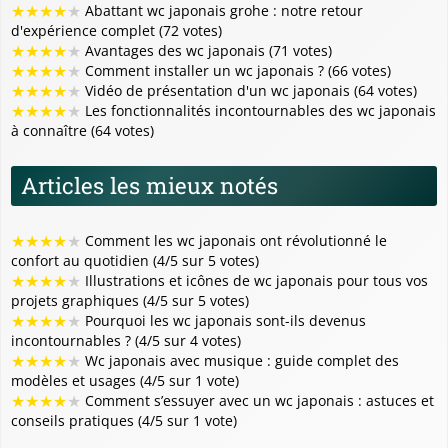
★
★
★
★
★
Abattant wc japonais grohe : notre retour
d'expérience complet (72 votes)
★
★
★
★
★
Avantages des wc japonais (71 votes)
★
★
★
★
★
Comment installer un wc japonais ? (66 votes)
★
★
★
★
★
Vidéo de présentation d'un wc japonais (64 votes)
★
★
★
★
★
Les fonctionnalités incontournables des wc japonais
à connaître (64 votes)
Articles les mieux notés
★
★
★
★
★
Comment les wc japonais ont révolutionné le
confort au quotidien (4/5 sur 5 votes)
★
★
★
★
★
Illustrations et icônes de wc japonais pour tous vos
projets graphiques (4/5 sur 5 votes)
★
★
★
★
★
Pourquoi les wc japonais sont-ils devenus
incontournables ? (4/5 sur 4 votes)
★
★
★
★
★
Wc japonais avec musique : guide complet des
modèles et usages (4/5 sur 1 vote)
★
★
★
★
★
Comment s’essuyer avec un wc japonais : astuces et
conseils pratiques (4/5 sur 1 vote)