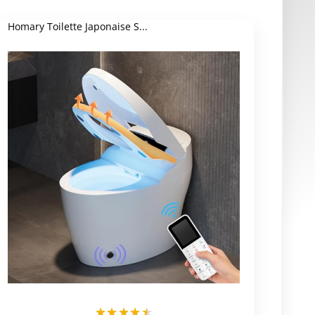
Homary Toilette Japonaise S...
★
★
★
★
★