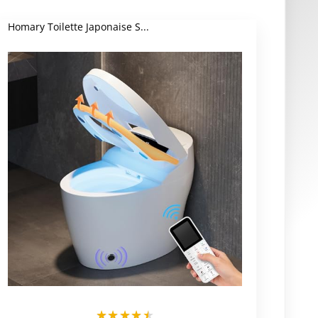
Homary Toilette Japonaise S...
★
★
★
★
★