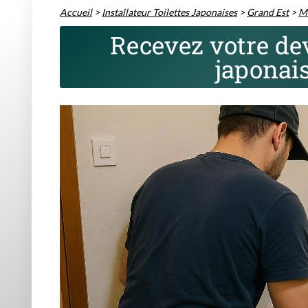
Accueil
>
Installateur Toilettes Japonaises
>
Grand Est
>
M
Recevez votre dev
japonai