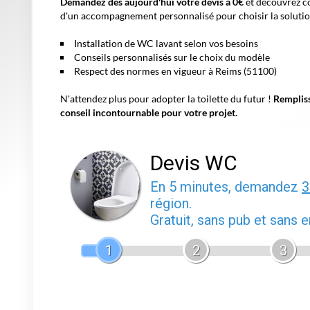
Demandez dès aujourd'hui votre devis à 0€
et découvrez co
d'un accompagnement personnalisé pour choisir la solution
Installation de WC lavant selon vos besoins
Conseils personnalisés sur le choix du modèle
Respect des normes en vigueur à Reims (51100)
N'attendez plus pour adopter la toilette du futur !
Rempliss
conseil incontournable pour votre projet.
Devis WC
En 5 minutes, demandez
3
région.
Gratuit, sans pub et sans
1
2
3