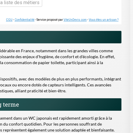
la liste des métiers
CGU
-
Confidentialité
- Service proposé par
ViteUnDevis.com
-
Vous êtes un artisan ?
nsidérable en France, notamment dans les grandes villes comme
issante des enjeux d'hygiène, de confort et d'écologie. En effet,
 consommation de papier toilette, participant ainsi à la
ispositifs, avec des modèles de plus en plus performants, intégrant
vocaux ou encore dotés de capteurs intelligents. Ces avancées
iques, alliant praticité et bien-être.
g terme
stissement dans un WC japonais est rapidement amorti grâce à la
ion du confort quotidien. Pour les personnes souffrant de
s représentent également une solution adaptée et bienfaisante.