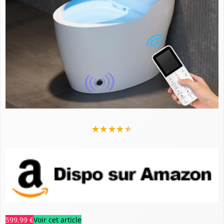
★
★
★
★
★
599,99 €
Voir cet article