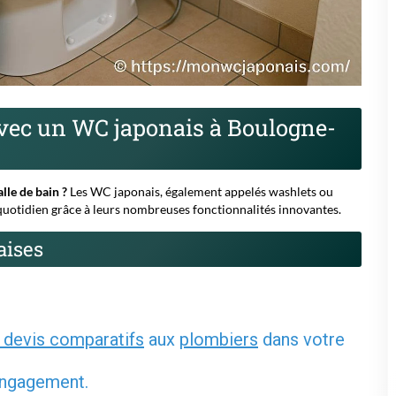
 devis comparatifs
aux
plombiers
dans votre
 engagement.
4
5
6
u la ville de votre projet :
ou