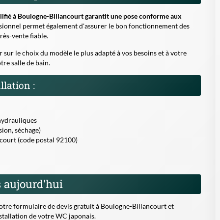
 aujourd'hui
tre formulaire de devis gratuit à Boulogne-Billancourt et
nstallation de votre WC japonais.
us de confort, d'hygiène ou pour des raisons écologiques, ce type
lioration notable de votre qualité de vie.
contournable pour allier technologie, bien-être et respect de