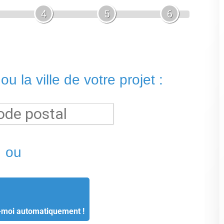
-moi automatiquement !
la liste des métiers
CGU
-
Confidentialité
- Service proposé par
ViteUnDevis.com
-
Vous êtes un artisan ?
opreté irréprochable après chaque utilisation, réduisant ainsi le
haque utilisateur bénéficie d'une expérience sur mesure, avec
e de l'eau ou la pression du jet.
èges chauffants, des commandes électroniques intuitives, un