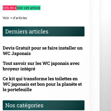
WC japonais est bon pour la planète et
le portefeuille
Nos catégories
Comparatif, Tests et Guides d’achat
des WC Japonais
Histoire et évolution des WC
Japonais
Installation et entretien des WC
Japonais
News
Santé, hygiène et bien-être des WC
Japonais
Technologies et fonctionnalités des
WC Japonais