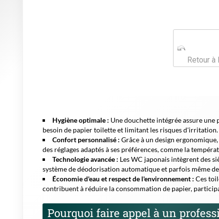
système de déodorisation automatique et parfois même des 
Économie d'eau et respect de l'environnement :
Ces toil
contribuent à réduire la consommation de papier, particip
Pourquoi faire appel à un professi
Confier l'installation de votre WC japonais à un expert qu
normes de sécurité et d'hygiène.
L'intervention d'un profe
équipements électroniques et de bénéficier d'un service ap
De plus, un installateur expérimenté pourra vous conseiller
budget, tout en respectant les contraintes techniques de vot
Ce que comprend généralement l'instal
Étude personnalisée de votre installation sanitaire
Pose du WC lavant avec raccordements électriques et 
Tests et réglages des fonctionnalités (température, pres
Respect strict des normes en vigueur à Boulogne-Billa
Conseils d'utilisation et maintenance