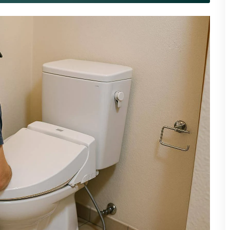
avec un WC japonais à Boulogne-
lle de bain ?
Les WC japonais, également appelés
washlets
ou
e quotidien grâce à leurs nombreuses fonctionnalités innovantes.
aises