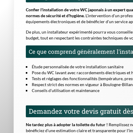
Demandez votre devis gratuit dès
Ne tardez plus à adopter la toilette du futur !
Remplissez no
bénéficiez d'une estimation claire et transparente pour l'i
Que vous souhaitiez moderniser votre salle de bain pour pl
de toilette représente un investissement durable et une amé
En 2026, les WC japonais s'imposent comme une solution in
l'environnement dans votre habitat.