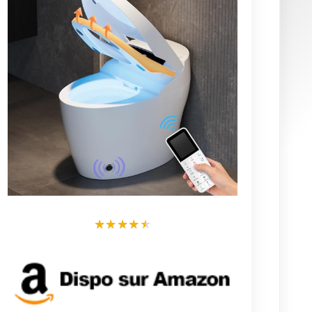
599,99 €
Voir cet article
Voir + d'articles
Derniers articles
Devis Gratuit pour se faire installer un
WC Japonais
Tout savoir sur les WC japonais avec
broyeur intégré
Ce kit qui transforme les toilettes en