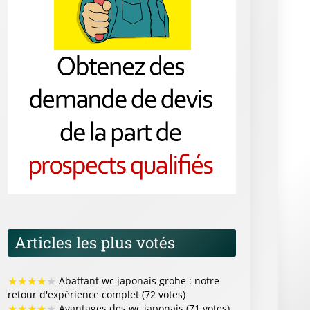
Articles les plus votés
★
★
★
★
★
Abattant wc japonais grohe : notre
retour d'expérience complet (72 votes)
★
★
★
★
★
Avantages des wc japonais (71 votes)
★
★
★
★
★
Comment installer un wc japonais ?
(66 votes)
★
★
★
★
★
Vidéo de présentation d'un wc
japonais (64 votes)
★
★
★
★
★
Les fonctionnalités incontournables
des wc japonais à connaître (64 votes)
Articles les mieux notés
★
★
★
★
★
Comment les wc japonais ont
révolutionné le confort au quotidien (4/5 sur 5
votes)
★
★
★
★
★
Illustrations et icônes de wc japonais
pour tous vos projets graphiques (4/5 sur 5