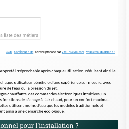
fonctions de séchage à l'air chaud, pour un confort maximal.
ettes utilisent moins d'eau que les modèles traditionnels et
ant ainsi à une démarche écologique.
onnel pour l'installation ?
alifié à Boulogne-Billancourt garantit une pose conforme aux
ssionnel permet également d'assurer le bon fonctionnement des
rès-vente fiable.
 sur le choix du modèle le plus adapté à vos besoins et à votre
re salle de bain.
lation :
hydrauliques
sion, séchage)
ncourt (code postal 92100)