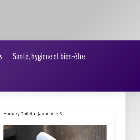
Homary Toilette Japonaise S...
★
★
★
★
★