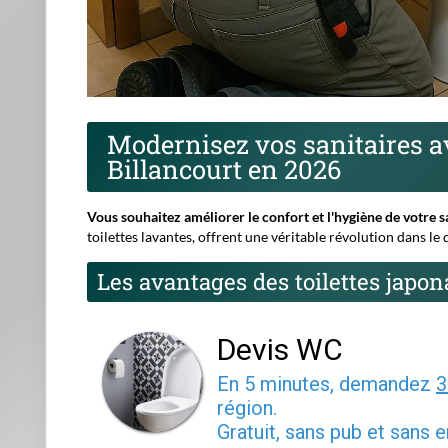
Devis WC
En 5 minutes, demandez
3
région.
Gratuit, sans pub et sans
1
2
3
Entrez le code postal o