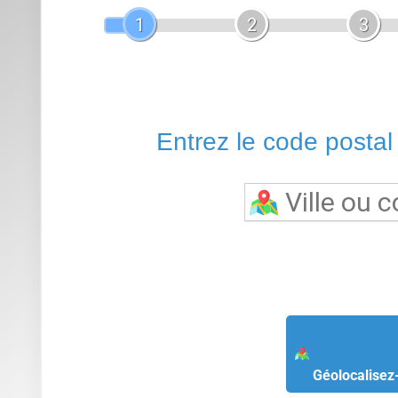
Géolocalisez
Retour à 
Hygiène optimale :
Une douchette intégrée assure une pr
besoin de papier toilette et limitant les risques d'irritation.
Confort personnalisé :
Grâce à un design ergonomique, c
des réglages adaptés à ses préférences, comme la températur
Technologie avancée :
Les WC japonais intègrent des si