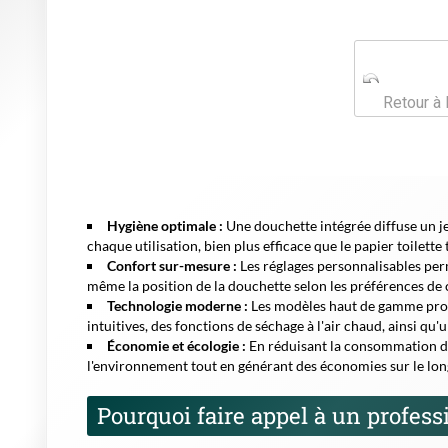
intuitives, des fonctions de séchage à l'air chaud, ainsi q
Économie et écologie :
En réduisant la consommation de 
l'environnement tout en générant des économies sur le lon
Pourquoi faire appel à un professi
Confier l'installation de votre WC japonais à un expert l
vigueur, une étanchéité parfaite et une connexion électriqu
de bénéficier de conseils personnalisés adaptés à la configu
Les étapes clés de l'installation :
Évaluation de votre installation sanitaire existante et 
Choix du modèle adapté à votre budget et à vos attentes
Installation technique incluant raccordement à l'eau et à 
Tests de fonctionnement et explications sur les fonction
Demandez votre devis gratuit dè
Obtenez un devis à 0 € pour l'installation de WC japonais