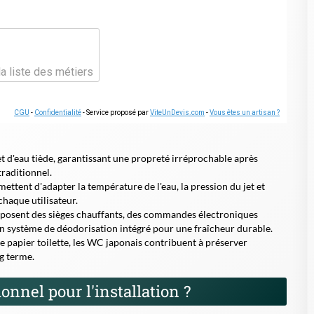
u'un système de déodorisation intégré pour une fraîcheur durable.
papier toilette, les WC japonais contribuent à préserver
g terme.
onnel pour l'installation ?
ocal à Bayonne vous garantit une pose conforme aux normes en
e sécurisée.
L'intervention d'un professionnel permet également
ration de votre salle de bain et à vos besoins spécifiques.
compatibilité avec un WC lavant.
.
l'électricité.
nalités.
s maintenant
 à Bayonne et transformez votre salle de bain en un espace moderne