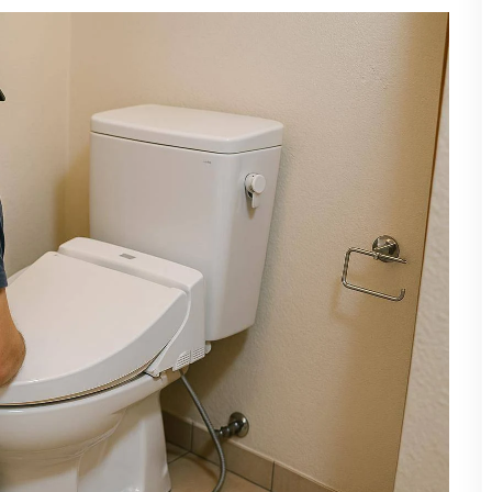
avec un WC japonais à Bayonne
avants, révolutionnent le confort et l'hygiène au quotidien.
Grâce
isateur inédite, alliant praticité, propreté et bien-être.