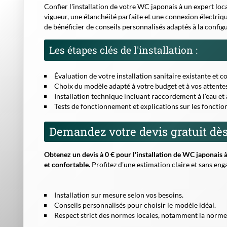
et confortable.
Profitez d'une estimation claire et sans eng
Installation sur mesure selon vos besoins.
Conseils personnalisés pour choisir le modèle idéal.
Respect strict des normes locales, notamment la norm
N'attendez plus pour adopter la toilette du futur !
Rempliss
bénéficiez d'un accompagnement professionnel pour mener 
En 2026, les WC japonais s'imposent comme une solution in
dans votre logement. Que vous soyez en appartement ou en m
durable qui valorise votre habitat tout en vous offrant un 