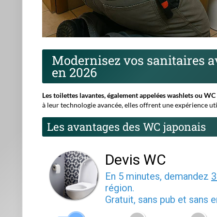
Devis WC
En 5 minutes, demandez
3
région.
Gratuit, sans pub et sans
1
2
3
Entrez le code postal o