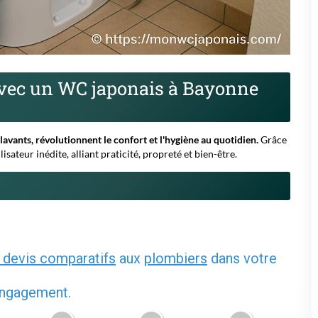
 devis comparatifs
aux
plombiers
dans votre
 engagement.
4
5
6
u la ville de votre projet :
ou