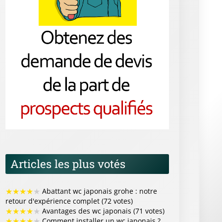
Articles les plus votés
★
★
★
★
★
Abattant wc japonais grohe : notre
retour d'expérience complet (72 votes)
★
★
★
★
★
Avantages des wc japonais (71 votes)
★
★
★
★
★
Comment installer un wc japonais ?
(65 votes)
★
★
★
★
★
Vidéo de présentation d'un wc
japonais (64 votes)
★
★
★
★
★
Devis gratuit pour se faire installer un
wc japonais (64 votes)
Articles les mieux notés
★
★
★
★
★
Illustrations et icônes de wc japonais
pour tous vos projets graphiques (4/5 sur 5
votes)
★
★
★
★
★
Comment les wc japonais ont
révolutionné le confort au quotidien (4/5 sur 5