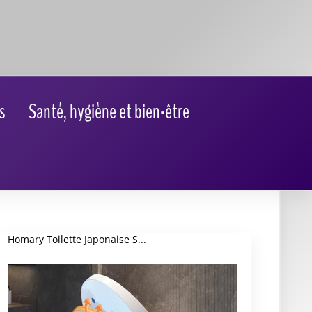
Homary Toilette Japonaise S...
★
★
★
★
★