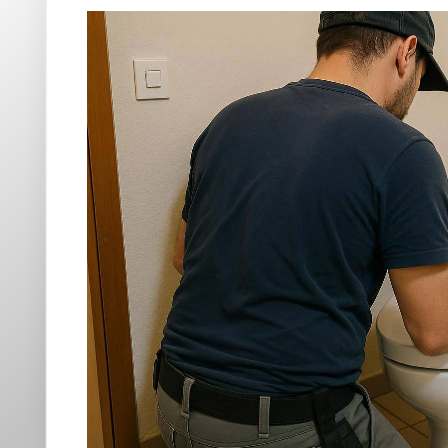
Modernisez vos sanitaires 
en 2026
Les toilettes lavantes, également appelées
washlets
ou WC l
à leur technologie avancée, elles offrent une expérience util
Les avantages des WC japonais