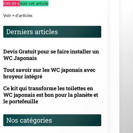
WC japonais est bon pour la planète et
le portefeuille
Nos catégories
Comparatif, Tests et Guides d’achat
des WC Japonais
Histoire et évolution des WC
Japonais
Installation et entretien des WC
Japonais
News
Santé, hygiène et bien-être des WC
Japonais
Technologies et fonctionnalités des
WC Japonais