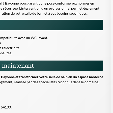
agement, réalisée par des spécialistes reconnus dans le domaine.
e 64100.
ez notre formulaire de demande de devis à 0 € à Bayonne et
à bien votre projet d'installation de WC lavants.
contournable pour améliorer l'hygiène, le confort et l'écologie
aison individuelle, leur installation est un investissement
quotidien plus agréable.