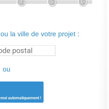
-moi automatiquement !
la liste des métiers
CGU
-
Confidentialité
- Service proposé par
ViteUnDevis.com
-
Vous êtes un artisan ?
t d'eau tiède, garantissant une propreté irréprochable après
traditionnel.
ettent d'adapter la température de l'eau, la pression du jet et
chaque utilisateur.
osent des sièges chauffants, des commandes électroniques