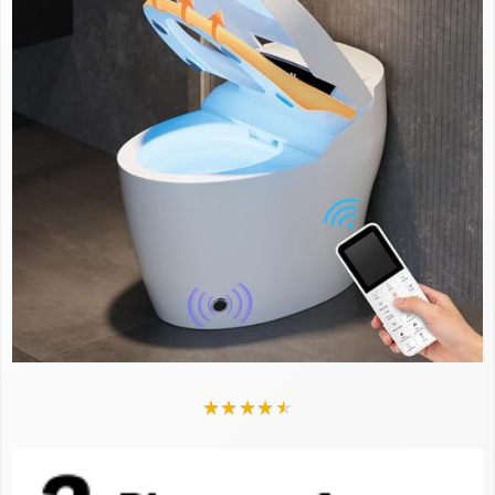
★
★
★
★
★