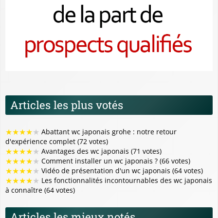
Articles les plus votés
★
★
★
★
★
Abattant wc japonais grohe : notre retour
d'expérience complet (72 votes)
★
★
★
★
★
Avantages des wc japonais (71 votes)
★
★
★
★
★
Comment installer un wc japonais ? (66 votes)
★
★
★
★
★
Vidéo de présentation d'un wc japonais (64 votes)
★
★
★
★
★
Les fonctionnalités incontournables des wc japonais
à connaître (64 votes)
Articles les mieux notés