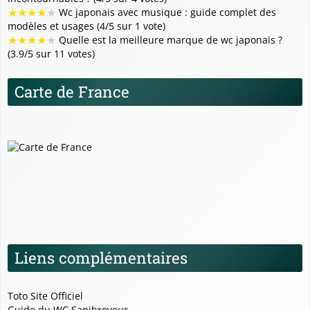
★
★
★
★
★
Wc japonais avec musique : guide complet des
modèles et usages (4/5 sur 1 vote)
★
★
★
★
★
Quelle est la meilleure marque de wc japonais ?
(3.9/5 sur 11 votes)
Carte de France
Liens complémentaires
Toto Site Officiel
Guide du WC Sanibroyeur