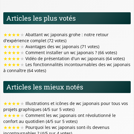
Articles les plus votés
★
★
★
★
★
Abattant wc japonais grohe : notre retour
d'expérience complet (72 votes)
★
★
★
★
★
Avantages des wc japonais (71 votes)
★
★
★
★
★
Comment installer un wc japonais ? (66 votes)
★
★
★
★
★
Vidéo de présentation d'un wc japonais (64 votes)
★
★
★
★
★
Les fonctionnalités incontournables des wc japonais
à connaître (64 votes)
Articles les mieux notés
★
★
★
★
★
Illustrations et icônes de wc japonais pour tous vos
projets graphiques (4/5 sur 5 votes)
★
★
★
★
★
Comment les wc japonais ont révolutionné le
confort au quotidien (4/5 sur 5 votes)
★
★
★
★
★
Pourquoi les wc japonais sont-ils devenus
incontournables ? (4/5 sur 4 votes)