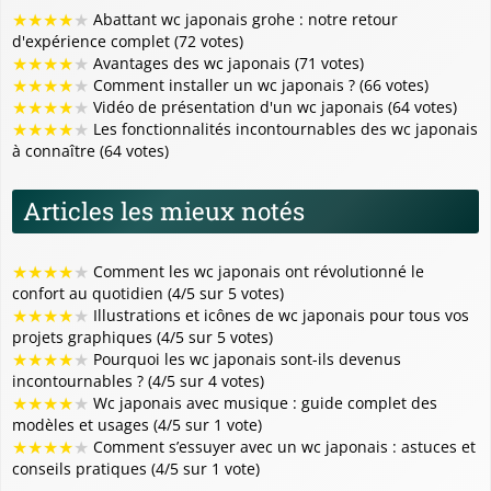
★
★
★
★
★
Abattant wc japonais grohe : notre retour
d'expérience complet (72 votes)
★
★
★
★
★
Avantages des wc japonais (71 votes)
★
★
★
★
★
Comment installer un wc japonais ? (66 votes)
★
★
★
★
★
Vidéo de présentation d'un wc japonais (64 votes)
★
★
★
★
★
Les fonctionnalités incontournables des wc japonais
à connaître (64 votes)
Articles les mieux notés
★
★
★
★
★
Comment les wc japonais ont révolutionné le
confort au quotidien (4/5 sur 5 votes)
★
★
★
★
★
Illustrations et icônes de wc japonais pour tous vos
projets graphiques (4/5 sur 5 votes)
★
★
★
★
★
Pourquoi les wc japonais sont-ils devenus
incontournables ? (4/5 sur 4 votes)
★
★
★
★
★
Wc japonais avec musique : guide complet des
modèles et usages (4/5 sur 1 vote)
★
★
★
★
★
Comment s’essuyer avec un wc japonais : astuces et
conseils pratiques (4/5 sur 1 vote)