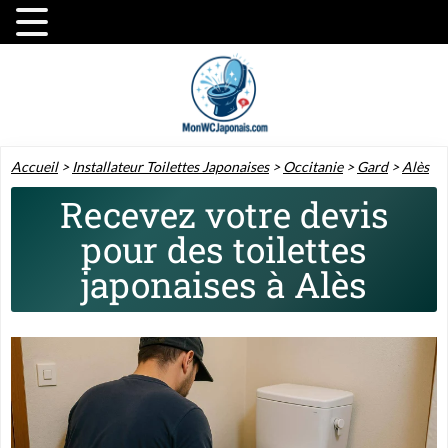
Accueil
>
Installateur Toilettes Japonaises
>
Occitanie
>
Gard
>
Alès
Recevez votre devis
pour des toilettes
japonaises à Alès