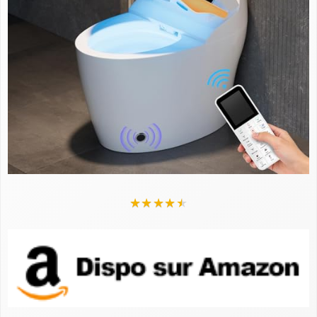
★
★
★
★
★