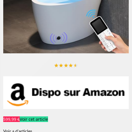
★
★
★
★
★
599,99 €
Voir cet article
Voir + d'articles