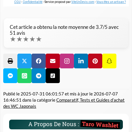
CGU
-
Confidentialité
- Service proposé par
ViteUnDevis.com
-
Vous êtes un artisan ?
Cet article a obtenu la note moyenne de
3.7
/5 avec
51
avis
★
★
★
★
★
Publié le
2025-07-31 06:01:57
et mis à jour le
2026-07-07
16:46:51
dans la catégorie
Comparatif, Tests et Guides d’achat
des WC Japonais
Taro Washlet
A Propos De Nous :