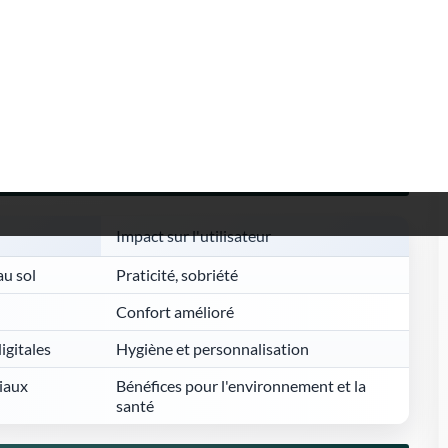
es fabricants ont perfectionné la
gestion de l'eau
avec des WC à
s systèmes de
récupération d'eau
. L'objectif : réduire la
ar ailleurs,
la lutte contre les bactéries et les mauvaises odeurs
a
tres sophistiqués.
évolutions des WC Japonais
Impact sur l'utilisateur
au sol
Praticité, sobriété
Confort amélioré
gitales
Hygiène et personnalisation
iaux
Bénéfices pour l'environnement et la
santé