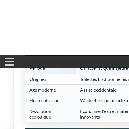
L'essor de l'écologie et de la santé
Le développement durable s'est intégré à cette évolution. L
double chasse, et certains modèles utilisent désormais de
consommation tout en préservant une hygiène maximale. P
donné naissance à des matériaux antibactériens et à des fil
Tableau récapitulatif : Grandes 
Période
Caractéristique majeure
Origines
Toilettes traditionnelles 
Âge moderne
Assise occidentale
Électronisation
Washlet et commandes di
Révolution
Économie d'eau et matér
écologique
innovants