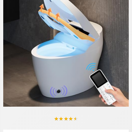
★
★
★
★
★