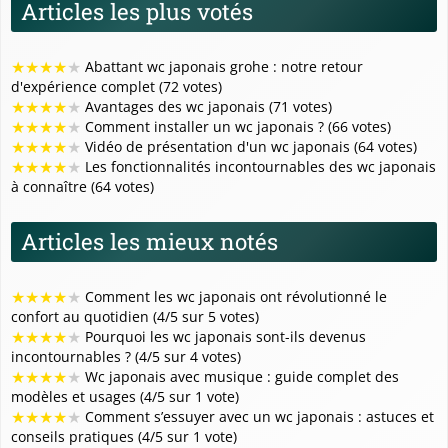
Articles les plus votés
★
★
★
★
★
Abattant wc japonais grohe : notre retour
d'expérience complet (72 votes)
★
★
★
★
★
Avantages des wc japonais (71 votes)
★
★
★
★
★
Comment installer un wc japonais ? (66 votes)
★
★
★
★
★
Vidéo de présentation d'un wc japonais (64 votes)
★
★
★
★
★
Les fonctionnalités incontournables des wc japonais
à connaître (64 votes)
Articles les mieux notés
★
★
★
★
★
Comment les wc japonais ont révolutionné le
confort au quotidien (4/5 sur 5 votes)
★
★
★
★
★
Pourquoi les wc japonais sont-ils devenus
incontournables ? (4/5 sur 4 votes)
★
★
★
★
★
Wc japonais avec musique : guide complet des
modèles et usages (4/5 sur 1 vote)
★
★
★
★
★
Comment s’essuyer avec un wc japonais : astuces et
conseils pratiques (4/5 sur 1 vote)