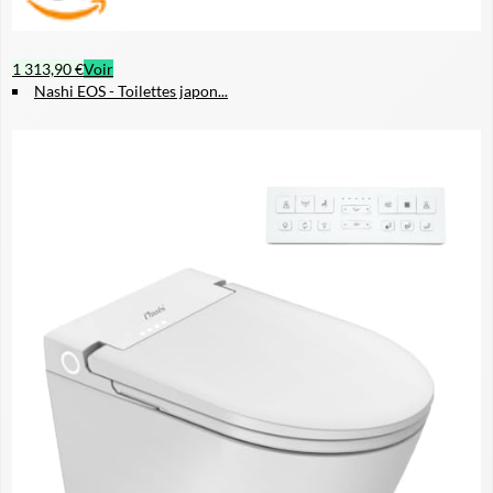
1 313,90 €
Voir
Nashi EOS - Toilettes japon...