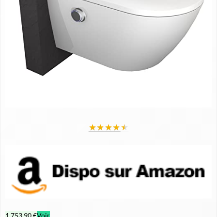
★
★
★
★
★
1 753,90 €
Voir