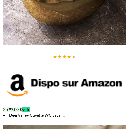
★
★
★
★
★
2 999,00 €
Voir
DeerValley Cuvette WC Lavan...