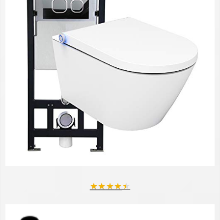
★
★
★
★
★