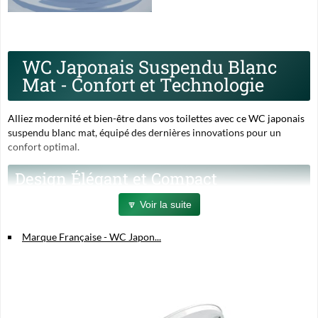
WC Japonais Suspendu Blanc
Mat - Confort et Technologie
Alliez modernité et bien-être dans vos toilettes avec ce WC japonais
suspendu blanc mat, équipé des dernières innovations pour un
confort optimal.
Design Élégant et Compact
🔽 Voir la suite
Finition céramique blanche brillante pour un style épuré et
moderne
Marque Française - WC Japon...
Dimensions idéales : 59 x 38 x 38 cm, facile à intégrer dans tout
espace
Installation murale pour un gain de place et un nettoyage simplifié
Technologie Avancée pour un