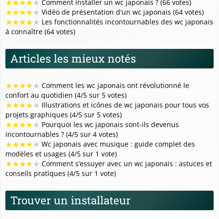
★
★
★
★
★
Comment installer un wc japonais ? (66 votes)
★
★
★
★
★
Vidéo de présentation d'un wc japonais (64 votes)
★
★
★
★
★
Les fonctionnalités incontournables des wc japonais
à connaître (64 votes)
Articles les mieux notés
★
★
★
★
★
Comment les wc japonais ont révolutionné le
confort au quotidien (4/5 sur 5 votes)
★
★
★
★
★
Illustrations et icônes de wc japonais pour tous vos
projets graphiques (4/5 sur 5 votes)
★
★
★
★
★
Pourquoi les wc japonais sont-ils devenus
incontournables ? (4/5 sur 4 votes)
★
★
★
★
★
Wc japonais avec musique : guide complet des
modèles et usages (4/5 sur 1 vote)
★
★
★
★
★
Comment s’essuyer avec un wc japonais : astuces et
conseils pratiques (4/5 sur 1 vote)
Trouver un installateur