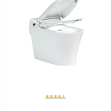
Nettoyage Parfait
Jet d'eau pulsé et oscillant avec douche arrière et douchette
féminine
Réglage personnalisé de la pression et de la température sur 5
niveaux
Séchage à air chaud réglable sur 5 niveaux pour un confort
maximal
Filtre à charbon actif intégré pour éliminer les mauvaises odeurs
Installation Simple et Complète
Poids léger de 32 kg pour une fixation murale aisée
Livré avec bâti-support réglable en hauteur et largeur (50,6 x
114,4 - 134,4 x 17 - 20 cm)
Double commande de chasse d'eau économique (6L et 3L,
réglables)
Kit d'insonorisation et matériel pré-mur inclus
★
★
★
★
★
Installation facilitée grâce au mode d'emploi détaillé et
raccordement électrique simple