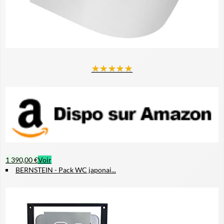
★
★
★
★
★
1 390,00 €
Voir
BERNSTEIN - Pack WC japonai...