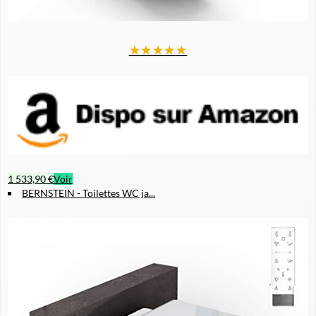
★
★
★
★
★
1 533,90 €
Voir
BERNSTEIN - Toilettes WC ja...