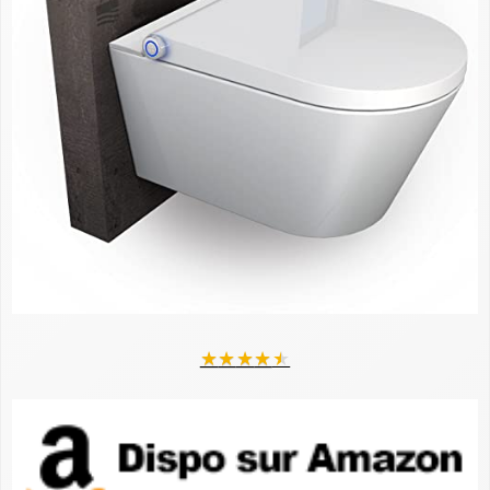
★
★
★
★
★