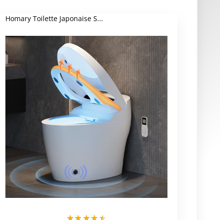
Homary Toilette Japonaise S...
★
★
★
★
★