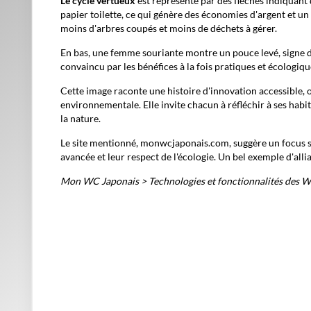
Le cycle vertueux
est représenté par des flèches indiquant
papier toilette, ce qui génère des économies d'argent et un i
moins d'arbres coupés et moins de déchets à gérer.
En bas, une femme souriante montre un pouce levé, signe d'a
convaincu par les bénéfices à la fois pratiques et écologiqu
Cette image raconte une histoire d'innovation accessible, 
environnementale. Elle invite chacun à réfléchir à ses hab
la nature.
Le site mentionné,
monwcjaponais.com
, suggère un focus 
avancée et leur respect de l'écologie. Un bel exemple d'all
Mon WC Japonais
>
Technologies et fonctionnalités des 