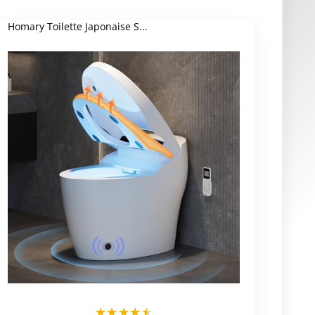
Homary Toilette Japonaise S...
★
★
★
★
★