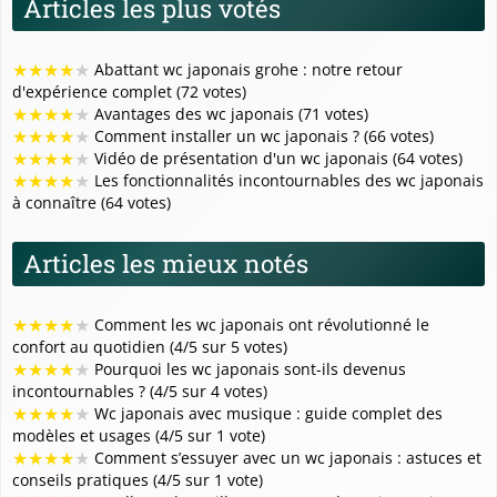
Articles les plus votés
★
★
★
★
★
Abattant wc japonais grohe : notre retour
d'expérience complet (72 votes)
★
★
★
★
★
Avantages des wc japonais (71 votes)
★
★
★
★
★
Comment installer un wc japonais ? (66 votes)
★
★
★
★
★
Vidéo de présentation d'un wc japonais (64 votes)
★
★
★
★
★
Les fonctionnalités incontournables des wc japonais
à connaître (64 votes)
Articles les mieux notés
★
★
★
★
★
Comment les wc japonais ont révolutionné le
confort au quotidien (4/5 sur 5 votes)
★
★
★
★
★
Pourquoi les wc japonais sont-ils devenus
incontournables ? (4/5 sur 4 votes)
★
★
★
★
★
Wc japonais avec musique : guide complet des
modèles et usages (4/5 sur 1 vote)
★
★
★
★
★
Comment s’essuyer avec un wc japonais : astuces et
conseils pratiques (4/5 sur 1 vote)