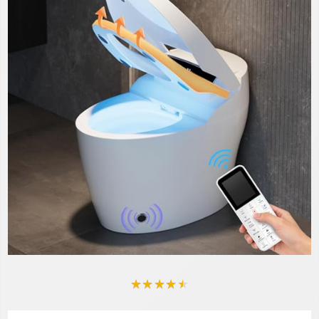
★
★
★
★
★