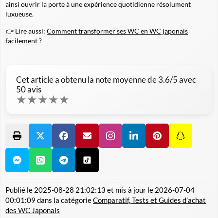
ainsi ouvrir la porte à une expérience quotidienne résolument
luxueuse.
👉 Lire aussi:
Comment transformer ses WC en WC japonais
facilement ?
Cet article a obtenu la note moyenne de
3.6
/5 avec
50
avis
★
★
★
★
★
Publié le
2025-08-28 21:02:13
et mis à jour le
2026-07-04
00:01:09
dans la catégorie
Comparatif, Tests et Guides d’achat
des WC Japonais