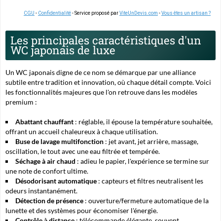
CGU
-
Confidentialité
- Service proposé par
ViteUnDevis.com
-
Vous êtes un artisan ?
Les principales caractéristiques d'un
WC japonais de luxe
Un WC japonais digne de ce nom se démarque par une alliance
subtile entre tradition et innovation, où chaque détail compte. Voici
les fonctionnalités majeures que l'on retrouve dans les modèles
premium :
Abattant chauffant
: réglable, il épouse la température souhaitée,
offrant un accueil chaleureux à chaque utilisation.
Buse de lavage multifonction
: jet avant, jet arrière, massage,
oscillation, le tout avec une eau filtrée et tempérée.
Séchage à air chaud
: adieu le papier, l'expérience se termine sur
une note de confort ultime.
Désodorisant automatique
: capteurs et filtres neutralisent les
odeurs instantanément.
Détection de présence
: ouverture/fermeture automatique de la
lunette et des systèmes pour économiser l'énergie.
Contrôle à distance
: télécommande élégante, souvent