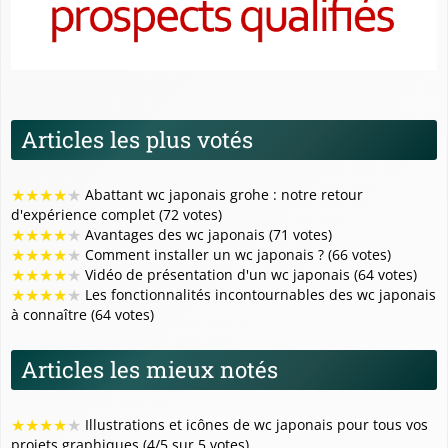
Articles les plus votés
★
★
★
★
★
Abattant wc japonais grohe : notre retour
d'expérience complet (72 votes)
★
★
★
★
★
Avantages des wc japonais (71 votes)
★
★
★
★
★
Comment installer un wc japonais ? (66 votes)
★
★
★
★
★
Vidéo de présentation d'un wc japonais (64 votes)
★
★
★
★
★
Les fonctionnalités incontournables des wc japonais
à connaître (64 votes)
Articles les mieux notés
★
★
★
★
★
Illustrations et icônes de wc japonais pour tous vos
projets graphiques (4/5 sur 5 votes)