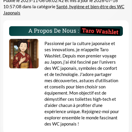
Publié le
2025-11-06 06:02:42
et mis à jour le
2026-07-16
10:57:08
dans la catégorie
Santé, hygiène et bien-être des WC
Japonais
Taro Washlet
A Propos De Nous :
Passionné par la culture japonaise et
ses innovations, je m'appelle Taro
Washlet. Depuis mon premier voyage
au Japon, j'ai été fasciné par l'univers
des WC japonais, symboles de confort
et de technologie. J'adore partager
mes découvertes, astuces d'utilisation
et conseils pour bien choisir son
équipement. Mon objectif est de
démystifier ces toilettes high-tech et
d'aider chacun à profiter d'une
expérience unique. Rejoignez-moi pour
explorer ensemble le monde fascinant
des WC japonais !